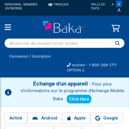
A
PERSONNEL
MEMBRES
FRANÇAIS
TAILLE DU
A
ENTREPRISE
TEXTE:
A
ENGLISH
Rechercher
les
produits et
Connexion
/
Inscription
les forfaits.
soutien : 1-800-268-1711
OPTION 2
Échange d’un appareil
- Pour plus
d’informations sur le programme d’échange Mobile
Baka
Click Here
Airlink
Android
Apple
Google