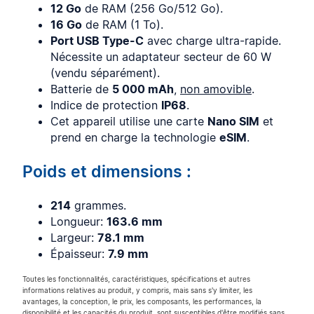
12 Go
de RAM (256 Go/512 Go).
16 Go
de RAM (1 To).
Port USB Type-C
avec charge ultra-rapide.
Nécessite un adaptateur secteur de 60 W
(vendu séparément).
Batterie de
5 000 mAh
,
non amovible
.
Indice de protection
IP68
.
Cet appareil utilise une carte
Nano SIM
et
prend en charge la technologie
eSIM
.
Poids et dimensions :
214
grammes.
Longueur:
163.6 mm
Largeur:
78.1 mm
Épaisseur:
7.9 mm
Toutes les fonctionnalités, caractéristiques, spécifications et autres
informations relatives au produit, y compris, mais sans s'y limiter, les
avantages, la conception, le prix, les composants, les performances, la
disponibilité et les capacités du produit, sont susceptibles d'être modifiés sans