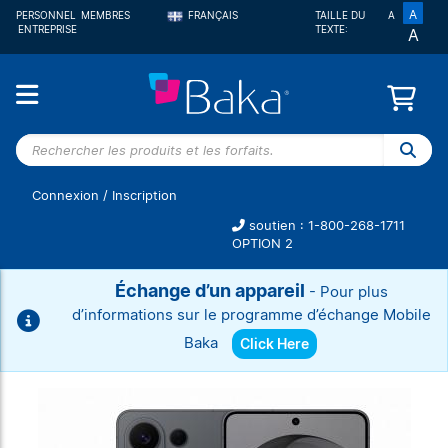
A
PERSONNEL
MEMBRES
FRANÇAIS
TAILLE DU
A
ENTREPRISE
TEXTE:
A
ENGLISH
Rechercher
les
produits et
Connexion
/
Inscription
les forfaits.
soutien : 1-800-268-1711
OPTION 2
Échange d’un appareil
- Pour plus
d’informations sur le programme d’échange Mobile
Baka
Click Here