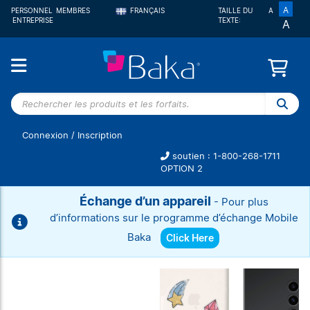
A
PERSONNEL
MEMBRES
FRANÇAIS
TAILLE DU
A
ENTREPRISE
TEXTE:
A
ENGLISH
Rechercher
les
produits et
Connexion
/
Inscription
les forfaits.
soutien : 1-800-268-1711
OPTION 2
Échange d’un appareil
- Pour plus
d’informations sur le programme d’échange Mobile
Baka
Click Here