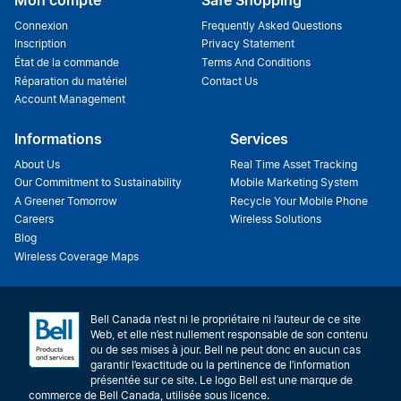
Connexion
Frequently Asked Questions
Inscription
Privacy Statement
État de la commande
Terms And Conditions
Réparation du matériel
Contact Us
Account Management
Informations
Services
About Us
Real Time Asset Tracking
Our Commitment to Sustainability
Mobile Marketing System
A Greener Tomorrow
Recycle Your Mobile Phone
Careers
Wireless Solutions
Blog
Wireless Coverage Maps
Bell Canada n’est ni le propriétaire ni l’auteur de ce site
Web, et elle n’est nullement responsable de son contenu
ou de ses mises à jour. Bell ne peut donc en aucun cas
garantir l’exactitude ou la pertinence de l’information
présentée sur ce site. Le logo Bell est une marque de
commerce de Bell Canada, utilisée sous licence.