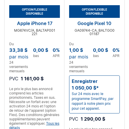
OPTION FLEXIBLE
OPTION FLEXIBLE
DISPONIBLE
DISPONIBLE
Apple iPhone 17
Google Pixel 10
MG674VC/A, BALTAP001
GA09744-CA, BALTGO0
221
01187
Du
Du
33,38 $
0,00 $
0%
1,00 $
0,00 $
0%
bas
APR
bas
APR
par mois
par mois
24
24
versements
versements
mensuels
mensuels
PVC
1 161,00 $
Enregistrer
1 050,00 $*
Le prix le plus bas annoncé
comprend les articles
Sur 24 mois avec le
promotionnels. Taxes en sus.
programme SmartPay, par
Nécessite un forfait
avec une
rapport à notre plein prix
activation 24 mois et l'option
pour cet appareil.
de retour de l'appareil (option
Flex). Des conditions générales
PVC
1 290,00 $
supplémentaires peuvent
également s'appliquer.
Tous les
détails