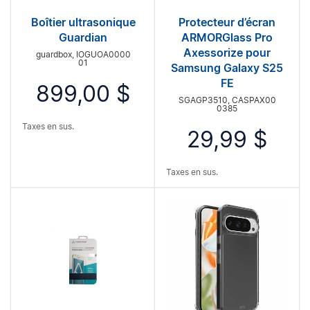
Boîtier ultrasonique
Protecteur d’écran
Guardian
ARMORGlass Pro
Axessorize pour
guardbox, IOGUOA0000
01
Samsung Galaxy S25
FE
899,00 $
SGAGP3510, CASPAX00
0385
Taxes en sus.
29,99 $
Taxes en sus.