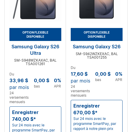
OPTION FLEXIBLE
OPTION FLEXIBLE
DISPONIBLE
DISPONIBLE
Samsung Galaxy S26
Samsung Galaxy S26
Ultra
SM-S942WZKEXAC, BAL
TSA001255
SM-S948WZKAXAC, BAL
TSA001261
Du
17,60 $
0,00 $
0%
Du
33,96 $
0,00 $
0%
bas
APR
par mois
bas
APR
par mois
24
versements
24
mensuels
versements
mensuels
Enregistrer
Enregistrer
670,00 $*
740,00 $*
Sur 24 mois avec le
programme SmartPay, par
Sur 24 mois avec le
rapport à notre plein prix
programme SmartPay, par